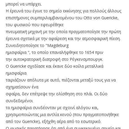
μπορεί να υπάρχει.
Η έρευνά του έγινε το σημείο εκκίνησης για πολλούς άλλους
επιστήμονες συμπεριλαμβανομένου του Otto von Guericke,
του φυσικού που εφευρέθηκε
πνευματική μηχανή με την οποία πραγματοποίησε την πρώτη
έρευνα σχετικά με την αφαίρεση και την ατμοσφαιρική πίεση.
Συνειδητοποίησε το "Magdeburg
ημισφαίρια ", το οποίο επαναλήφθηκε το 1654 πριν
την αυτοκρατορική διατροφή στο Ρέγκενσμπουργκ.
Ο Guericke σχεδίασε και έκανε δύο κοίλα μεταλλικά
ημισφαίρια
ταιριάζουν απόλυτα με αυτό, πιέζονται μεταξύ τους για να
σχηματίσουν ένα
σφαίρα, δεν επέτρεψε την ολίσθηση στο πλάι. Οι δύο
συνδεδεμένοι
τα ημισφαίρια συνδέονταν με σχοινί αλόγου και,
χρησιμοποιώντας μια αντλία κενού (που πραγματοποιήθηκε
από τον Guericke), εξήχθη αέρα από το εσωτερικό.
Ο φυσικός παρατήρησε ότι από ένα συγκεκριμένο σημείο και