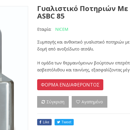
Γυαλιστικό Ποτηριών Με 
ASBC 85
NICEM
Εταιρία:
Συμπαγής και ανθεκτικό γυαλιστικό ποτηριών με
δομή από ανοξείδωτο ατσάλι.
Η ομάδα των θερμαινόμενων βούρτσων επιτρέπε
ασβεστόλιθου και ταννίνης, εξασφαλίζοντας μέγι
ΦΟΡΜΑ ΕΝΔΙΑΦΕΡΟΝΤΟΣ
Σύγκριση
Αγαπημένο
Like
Tweet