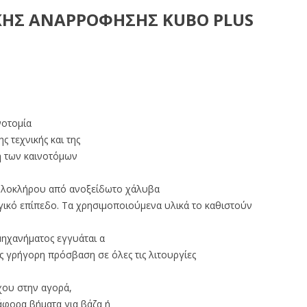
ΚΗΣ ΑΝΑΡΡΟΦΗΣΗΣ KUBO PLUS
νοτομία
 τεχνικής και της
η των καινοτόμων
 ολοκλήρου από ανοξείδωτο χάλυβα
ογικό επίπεδο. Τα χρησιμοποιούμενα υλικά το καθιστούν
μηχανήματος εγγυάται α
ης γρήγορη πρόσβαση σε όλες τις λιτουργίες
χου στην αγορά,
άφορα βήματα για βάζα ή