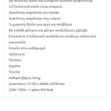
Με σύνδεση νερού και εύκαμπτο σωλήνα τροφοδοσίας
2-3 λεπτά ανά κύκλο είναι επαρκείς
Διακόπτης ασφαλείας στο καπάκι
Διακόπτης ασφαλείας στην πόρτα
Ξεχωριστή έξοδος για νερό και απόβλητα
Με καλάθι φίλτρου και φίλτρο ανοξείδωτου χάλυβα
Στεγανό σε 4 πόδια από ανοξείδωτο ατσάλι με πόδια από
καουτσούκ
Εύκολο στον καθαρισμό
Χρήση για:
Πατάτες
Καρότα
Τεύτλα
Καθαρό βάρος: 64 kg
Διαστάσεις: H1105 x W494 x D590 mm
230V / 50Hz / 1 φάση 950 Watt