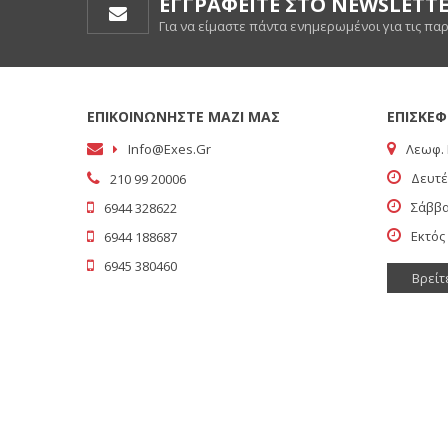
ΕΓΓΡΑΦΕΙΤΕ ΣΤΟ NEWSLETT
Για να είμαστε πάντα ενημερωμένοι για τις πα
ΕΠΙΚΟΙΝΩΝΗΣΤΕ ΜΑΖΙ ΜΑΣ
ΕΠΙΣΚΕΦ
Info@exes.gr
Λεωφ. 
Δευτέ
210 99 20006
Σάββα
6944 328622
Εκτός
6944 188687
6945 380460
Βρείτ