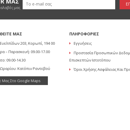
ER ΜΑΣ
Ε
ραλαβές μας
ΘΕΙΤΕ ΜΑΣ
ΠΛΗΡΟΦΟΡΙΕΣ
Ευελπίδων 203, Κορωπί, 194 00
Εγγυήσεις
ρα – Παρασκευή: 09.00-17.00
Προστασία Προσωπικών Δεδο
το: 09.00-14.30
Επισκεπτών Ιστοτόπου
 Ωραρίου: Κατόπιν Ραντεβού
Όροι Χρήσης Ασφάλειας Και Πρ
ε Μας Στο Google Maps