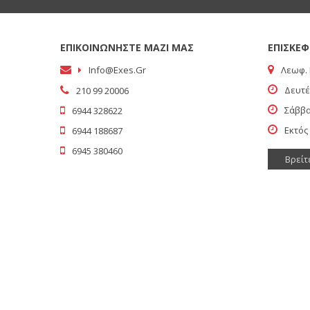
ΕΠΙΚΟΙΝΩΝΗΣΤΕ ΜΑΖΙ ΜΑΣ
ΕΠΙΣΚΕΦ
Info@exes.gr
Λεωφ. 
Δευτέ
210 99 20006
Σάββα
6944 328622
Εκτός
6944 188687
6945 380460
Βρείτ