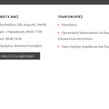
ΘΕΙΤΕ ΜΑΣ
ΠΛΗΡΟΦΟΡΙΕΣ
Ευελπίδων 203, Κορωπί, 194 00
Εγγυήσεις
ρα – Παρασκευή: 09.00-17.00
Προστασία Προσωπικών Δεδο
το: 09.00-14.30
Επισκεπτών Ιστοτόπου
 Ωραρίου: Κατόπιν Ραντεβού
Όροι Χρήσης Ασφάλειας Και Πρ
ε Μας Στο Google Maps