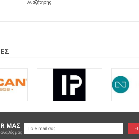
Αναζήτησης
ΕΣ
ER ΜΑΣ
Ε
ραλαβές μας