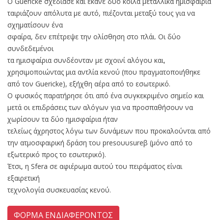
Ο Guericke σχεδίασε και έκανε δύο κοίλα μεταλλικά ημισφαίρια
ταιριάζουν απόλυτα με αυτό, πιέζονται μεταξύ τους για να
σχηματίσουν ένα
σφαίρα, δεν επέτρεψε την ολίσθηση στο πλάι. Οι δύο
συνδεδεμένοι
τα ημισφαίρια συνδέονταν με σχοινί αλόγου και,
χρησιμοποιώντας μια αντλία κενού (που πραγματοποιήθηκε
από τον Guericke), εξήχθη αέρα από το εσωτερικό.
Ο φυσικός παρατήρησε ότι από ένα συγκεκριμένο σημείο και
μετά οι επιδράσεις των αλόγων για να προσπαθήσουν να
χωρίσουν τα δύο ημισφαίρια ήταν
τελείως άχρηστος λόγω των δυνάμεων που προκαλούνται από
την ατμοσφαιρική δράση του presoυυsureβ (μόνο από το
εξωτερικό προς το εσωτερικό).
Έτσι, η Sfera σε αφιέρωμα αυτού του πειράματος είναι
εξαιρετική
τεχνολογία συσκευασίας κενού.
ΦΟΡΜΑ ΕΝΔΙΑΦΕΡΟΝΤΟΣ