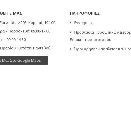
ΘΕΙΤΕ ΜΑΣ
ΠΛΗΡΟΦΟΡΙΕΣ
Ευελπίδων 203, Κορωπί, 194 00
Εγγυήσεις
ρα – Παρασκευή: 09.00-17.00
Προστασία Προσωπικών Δεδο
το: 09.00-14.30
Επισκεπτών Ιστοτόπου
 Ωραρίου: Κατόπιν Ραντεβού
Όροι Χρήσης Ασφάλειας Και Πρ
ε Μας Στο Google Maps