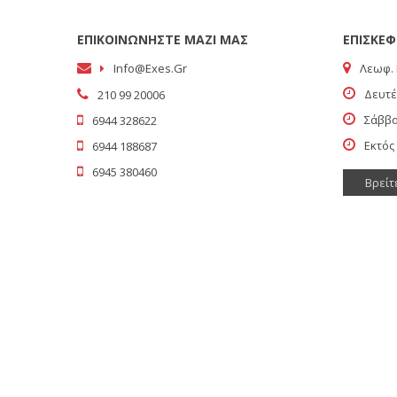
ΕΠΙΚΟΙΝΩΝΗΣΤΕ ΜΑΖΙ ΜΑΣ
ΕΠΙΣΚΕΦ
Info@exes.gr
Λεωφ. 
Δευτέ
210 99 20006
Σάββα
6944 328622
Εκτός
6944 188687
6945 380460
Βρείτ