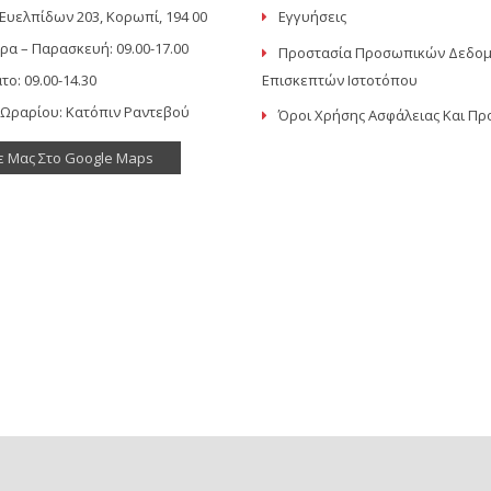
Ευελπίδων 203, Κορωπί, 194 00
Εγγυήσεις
ρα – Παρασκευή: 09.00-17.00
Προστασία Προσωπικών Δεδο
το: 09.00-14.30
Επισκεπτών Ιστοτόπου
 Ωραρίου: Κατόπιν Ραντεβού
Όροι Χρήσης Ασφάλειας Και Πρ
ε Μας Στο Google Maps