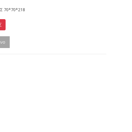
 70*70*218
Σ
ένο