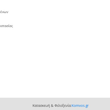
μένων
οστασίας
Κατασκευή & Φιλοξενία:
Komvos.gr