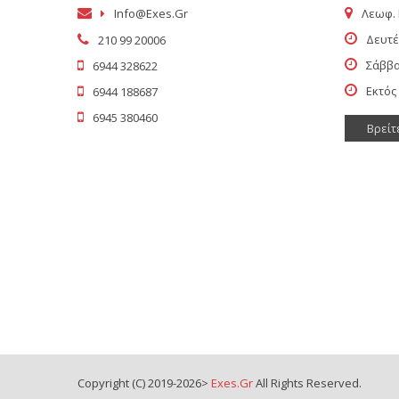
Info@exes.gr
Λεωφ. 
Δευτέ
210 99 20006
Σάββα
6944 328622
Εκτός
6944 188687
6945 380460
Βρείτ
Copyright (C) 2019-2026>
Exes.gr
All Rights Reserved.