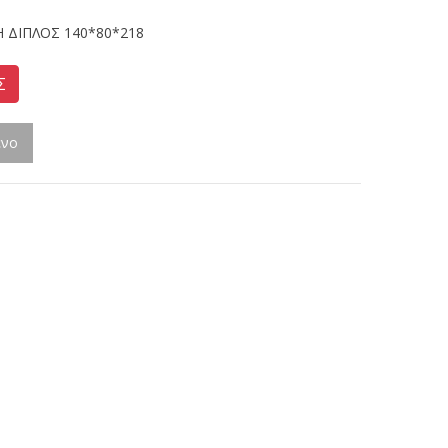
 ΔΙΠΛΟΣ 140*80*218
Σ
ένο