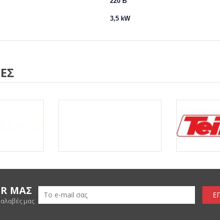
220 Β
3,5 kW
ΕΣ
ER ΜΑΣ
Ε
ραλαβές μας