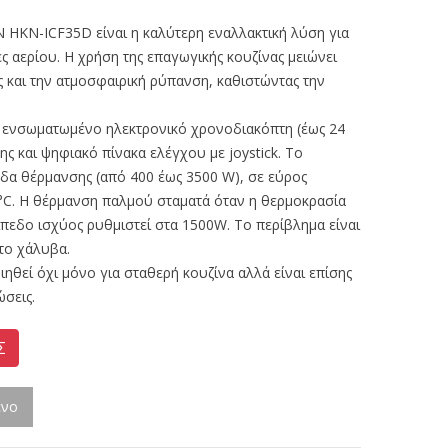
KN-ICF35D είναι η καλύτερη εναλλακτική λύση για
τίες αερίου. Η χρήση της επαγωγικής κουζίνας μειώνει
ς και την ατμοσφαιρική ρύπανση, καθιστώντας την
ε ενσωματωμένο ηλεκτρονικό χρονοδιακόπτη (έως 24
ς και ψηφιακό πίνακα ελέγχου με joystick. Το
εδα θέρμανσης (από 400 έως 3500 W), σε εύρος
°C. Η θέρμανση παλμού σταματά όταν η θερμοκρασία
ίπεδο ισχύος ρυθμιστεί στα 1500W. Το περίβλημα είναι
το χάλυβα.
ηθεί όχι μόνο για σταθερή κουζίνα αλλά είναι επίσης
ώσεις.
Σ
ένο