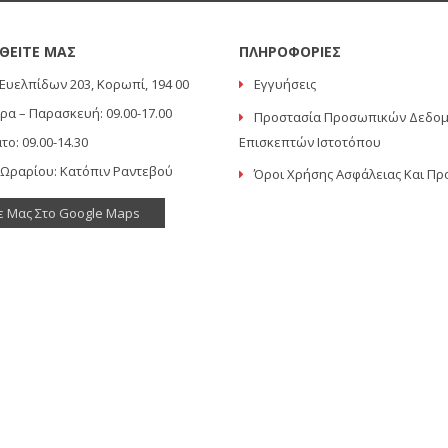
ΘΕΙΤΕ ΜΑΣ
ΠΛΗΡΟΦΟΡΙΕΣ
Ευελπίδων 203, Κορωπί, 194 00
Εγγυήσεις
ρα – Παρασκευή: 09.00-17.00
Προστασία Προσωπικών Δεδο
το: 09.00-14.30
Επισκεπτών Ιστοτόπου
 Ωραρίου: Κατόπιν Ραντεβού
Όροι Χρήσης Ασφάλειας Και Πρ
ε Μας Στο Google Maps