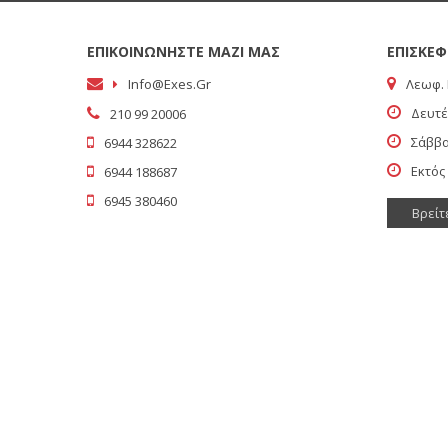
ΕΠΙΚΟΙΝΩΝΗΣΤΕ ΜΑΖΙ ΜΑΣ
ΕΠΙΣΚΕΦ
Info@exes.gr
Λεωφ. 
Δευτέ
210 99 20006
Σάββα
6944 328622
Εκτός
6944 188687
6945 380460
Βρείτ