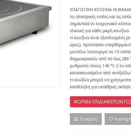
ΕΠΑΓΩΓΙΚΗ ΚΟΥΖΙΝΑ HURAKAN H
τις ηλεκτρικές εστίες και τις εσ
σημαντικά το ενεργειακό κόστο
ιδανική για κάθε μικρή κουζίνα.
Η κουζίνα είναι εξοπλισμένη μ
ώρες), προστασία υπερθέρμανση
μοντέλο λειτουργεί σε 13 επίπ
θερμοκρασιών από 60 έως 280 
ρυθμιστεί στους 140 °C ή το επ
κατασκευασμένο από ανοξείδω
Η κουζίνα μπορεί να χρησιμοποι
κατάλληλη για υπαίθριες εκδηλ
ΦΟΡΜΑ ΕΝΔΙΑΦΕΡΟΝΤΟ
Σύγκριση
Αγαπημ