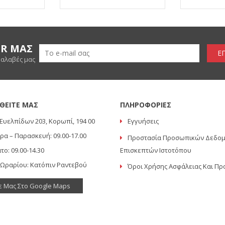
ER ΜΑΣ
Ε
ραλαβές μας
ΘΕΙΤΕ ΜΑΣ
ΠΛΗΡΟΦΟΡΙΕΣ
Ευελπίδων 203, Κορωπί, 194 00
Εγγυήσεις
ρα – Παρασκευή: 09.00-17.00
Προστασία Προσωπικών Δεδο
το: 09.00-14.30
Επισκεπτών Ιστοτόπου
 Ωραρίου: Κατόπιν Ραντεβού
Όροι Χρήσης Ασφάλειας Και Πρ
ε Μας Στο Google Maps