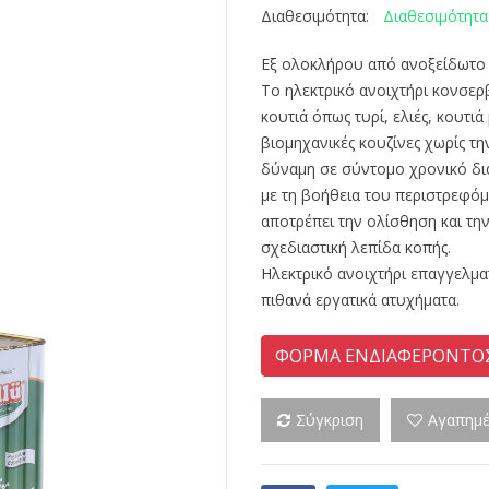
Διαθεσιμότητα
Διαθεσιμότητα:
Εξ ολοκλήρου από ανοξείδωτο α
Το ηλεκτρικό ανοιχτήρι κονσερβ
κουτιά όπως τυρί, ελιές, κουτιά
βιομηχανικές κουζίνες χωρίς τ
δύναμη σε σύντομο χρονικό δι
με τη βοήθεια του περιστρεφό
αποτρέπει την ολίσθηση και την
σχεδιαστική λεπίδα κοπής.
Ηλεκτρικό ανοιχτήρι επαγγελμα
πιθανά εργατικά ατυχήματα.
ΦΟΡΜΑ ΕΝΔΙΑΦΕΡΟΝΤΟ
Σύγκριση
Αγαπημ