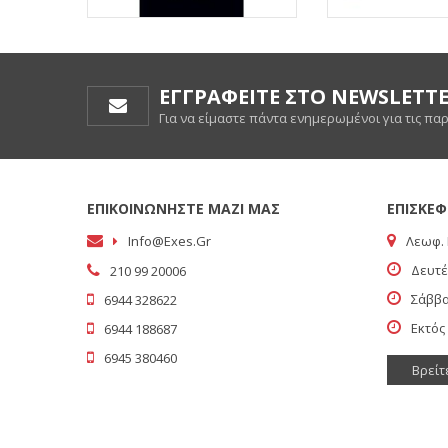
ΕΓΓΡΑΦΕΙΤΕ ΣΤΟ NEWSLETT
Για να είμαστε πάντα ενημερωμένοι για τις πα
ΕΠΙΚΟΙΝΩΝΗΣΤΕ ΜΑΖΙ ΜΑΣ
ΕΠΙΣΚΕΦ
Info@exes.gr
Λεωφ. 
Δευτέ
210 99 20006
Σάββα
6944 328622
Εκτός
6944 188687
6945 380460
Βρείτ