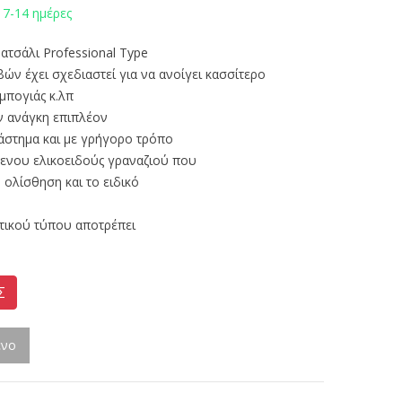
 7-14 ημέρες
τσάλι Professional Type
ών έχει σχεδιαστεί για να ανοίγει κασσίτερο
 μπογιάς κ.λπ
ην ανάγκη επιπλέον
άστημα και με γρήγορο τρόπο
μενου ελικοειδούς γραναζιού που
 ολίσθηση και το ειδικό
τικού τύπου αποτρέπει
Σ
ένο