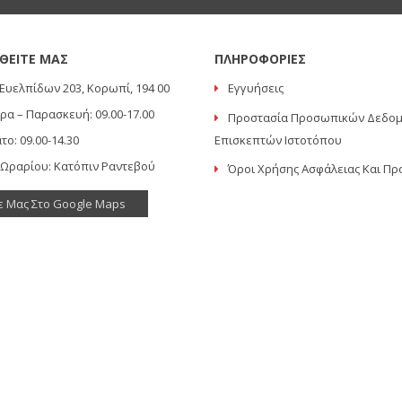
ΘΕΙΤΕ ΜΑΣ
ΠΛΗΡΟΦΟΡΙΕΣ
Ευελπίδων 203, Κορωπί, 194 00
Εγγυήσεις
ρα – Παρασκευή: 09.00-17.00
Προστασία Προσωπικών Δεδο
το: 09.00-14.30
Επισκεπτών Ιστοτόπου
 Ωραρίου: Κατόπιν Ραντεβού
Όροι Χρήσης Ασφάλειας Και Πρ
ε Μας Στο Google Maps