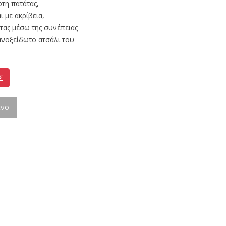
τη πατάτας,
ι με ακρίβεια,
τας μέσω της συνέπειας
 ανοξείδωτο ατσάλι του
Σ
ένο