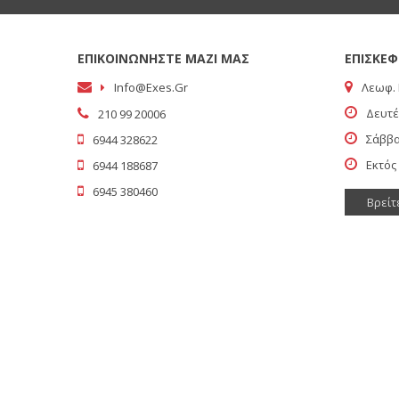
ΕΠΙΚΟΙΝΩΝΗΣΤΕ ΜΑΖΙ ΜΑΣ
ΕΠΙΣΚΕΦ
Info@exes.gr
Λεωφ. 
Δευτέ
210 99 20006
Σάββα
6944 328622
Εκτός
6944 188687
6945 380460
Βρείτ